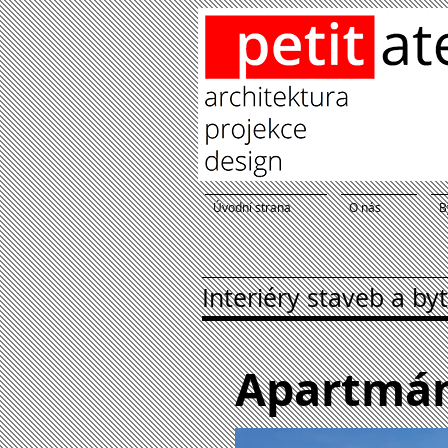
Úvodní strana
O nás
B
Interiéry staveb a by
Apartmán